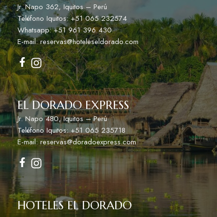
Jr. Napo 362, Iquitos – Perú
Teléfono Iquitos: +51 065 232574
Whatsapp: +51 961 396 430
E-mail: reservas@hoteleseldorado.com
EL DORADO EXPRESS
Jr. Napo 480, Iquitos – Perú
Teléfono Iquitos: +51 065 235718
E-mail: reservas@doradoexpress.com
HOTELES EL DORADO