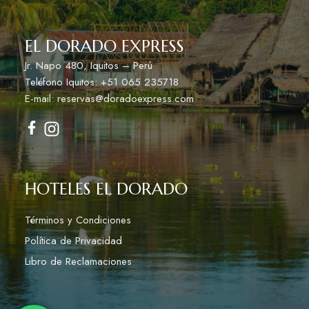
EL DORADO EXPRESS
Jr. Napo 480, Iquitos – Perú
Teléfono Iquitos: +51 065 235718
E-mail: reservas@doradoexpress.com
HOTELES EL DORADO
Términos y Condiciones
Política de Privacidad
Libro de Reclamaciones